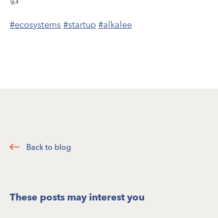
👍
#ecosystems
#startup
#alkalee
Back to blog
These posts may interest you