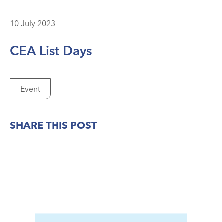
10 July 2023
CEA List Days
Event
SHARE THIS POST