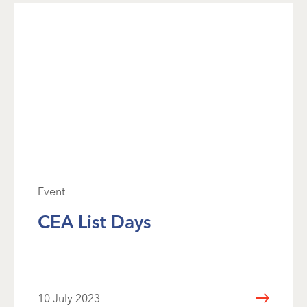
Event
CEA List Days
10 July 2023