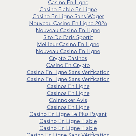
Casino En Ligne
Casino Fiable En Ligne
Casino En Ligne Sans Wager
Nouveau Casino En Ligne 2026
Nouveau Casino En Ligne
Site De Paris Sportif
Meilleur Casino En Ligne
Nouveau Casino En Ligne
Crypto Casinos
Casino En Crypto
Casino En Ligne Sans Verification
Casino En Ligne Sans Verification
Casinos En Ligne
Casinos En Ligne
Coinpoker Avis
Casinos En Ligne
Casino En Ligne Le Plus Payant
Casino En Ligne Fiable
Casino En Ligne Fiable
Casino En Ligne Sans Vérification