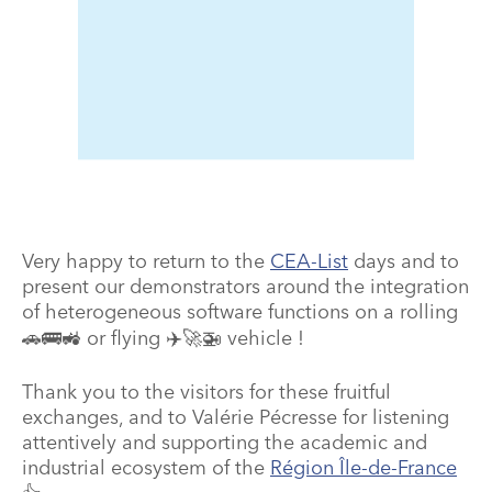
Very happy to return to the
CEA-List
days and to
present our demonstrators around the integration
of heterogeneous software functions on a rolling
🚗🚌🚜 or flying ✈️🚀🚁 vehicle !
Thank you to the visitors for these fruitful
exchanges, and to Valérie Pécresse for listening
attentively and supporting the academic and
industrial ecosystem of the
Région Île-de-France