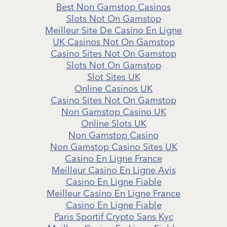
Best Non Gamstop Casinos
Slots Not On Gamstop
Meilleur Site De Casino En Ligne
UK Casinos Not On Gamstop
Casino Sites Not On Gamstop
Slots Not On Gamstop
Slot Sites UK
Online Casinos UK
Casino Sites Not On Gamstop
Non Gamstop Casino UK
Online Slots UK
Non Gamstop Casino
Non Gamstop Casino Sites UK
Casino En Ligne France
Meilleur Casino En Ligne Avis
Casino En Ligne Fiable
Meilleur Casino En Ligne France
Casino En Ligne Fiable
Paris Sportif Crypto Sans Kyc