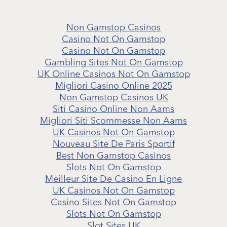
Non Gamstop Casinos
Casino Not On Gamstop
Casino Not On Gamstop
Gambling Sites Not On Gamstop
UK Online Casinos Not On Gamstop
Migliori Casino Online 2025
Non Gamstop Casinos UK
Siti Casino Online Non Aams
Migliori Siti Scommesse Non Aams
UK Casinos Not On Gamstop
Nouveau Site De Paris Sportif
Best Non Gamstop Casinos
Slots Not On Gamstop
Meilleur Site De Casino En Ligne
UK Casinos Not On Gamstop
Casino Sites Not On Gamstop
Slots Not On Gamstop
Slot Sites UK