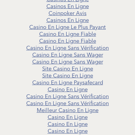
Casinos En Ligne
Coinpoker Avis
Casinos En Ligne
Casino En Ligne Le Plus Payant
Casino En Ligne Fiable
Casino En Ligne Fiable
Casino En Ligne Sans Vérification
Casino En Ligne Sans Wager
Casino En Ligne Sans Wager
Site Casino En Ligne
Site Casino En Ligne
Casino En Ligne Paysafecard
Casino En Ligne
Casino En Ligne Sans Vérification
Casino En Ligne Sans Vérification
Meilleur Casino En Ligne
Casino En Ligne
Casino En Ligne
Casino En Ligne