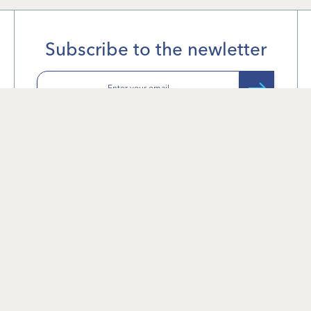
Subscribe to the newletter
Let's talk
Contact@alkalee.fr
+33 (0)1.73.23.69.75
Alkalee