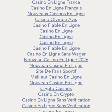
Casino En Ligne France
Casino En Ligne Français
Nouveaux Casinos En Ligne
Casino Olympe Avis
Casino Fiable En Ligne
Casino En Ligne
Casino En Ligne
Casino En Ligne
Casino Fiable En Ligne
Casino En Ligne Sans Wager
Nouveau Casino En Ligne 2026
Nouveau Casino En Ligne
Site De Paris Sportif
Meilleur Casino En Ligne
Nouveau Casino En Ligne
Crypto Casinos
Casino En Crypto
Casino En Ligne Sans Verification
Casino En Ligne Sans Verification
Casinos En Ligne