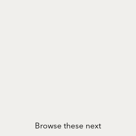
Browse these next