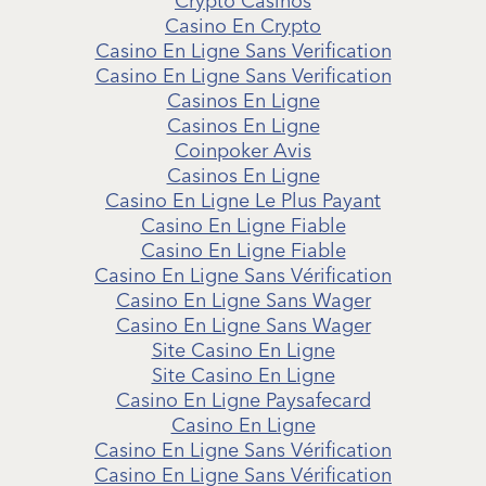
Crypto Casinos
Casino En Crypto
Casino En Ligne Sans Verification
Casino En Ligne Sans Verification
Casinos En Ligne
Casinos En Ligne
Coinpoker Avis
Casinos En Ligne
Casino En Ligne Le Plus Payant
Casino En Ligne Fiable
Casino En Ligne Fiable
Casino En Ligne Sans Vérification
Casino En Ligne Sans Wager
Casino En Ligne Sans Wager
Site Casino En Ligne
Site Casino En Ligne
Casino En Ligne Paysafecard
Casino En Ligne
Casino En Ligne Sans Vérification
Casino En Ligne Sans Vérification