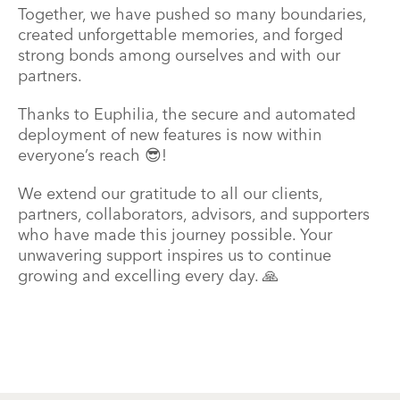
Together, we have pushed so many boundaries,
created unforgettable memories, and forged
strong bonds among ourselves and with our
partners.
Thanks to Euphilia, the secure and automated
deployment of new features is now within
everyone’s reach 😎!
We extend our gratitude to all our clients,
partners, collaborators, advisors, and supporters
who have made this journey possible. Your
unwavering support inspires us to continue
growing and excelling every day. 🙏