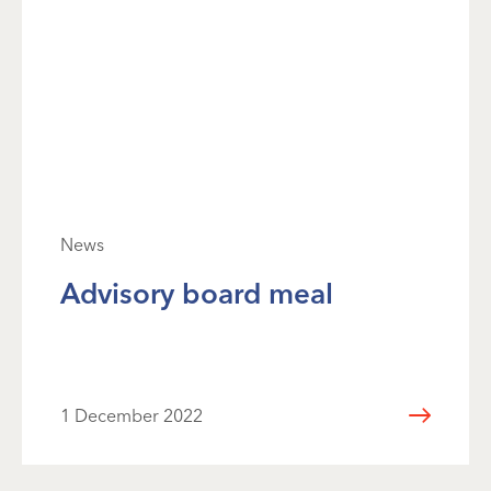
News
Advisory board meal
1 December 2022