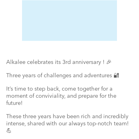
Alkalee celebrates its 3rd anniversary ! 🎉
Three years of challenges and adventures 🔐
It’s time to step back, come together for a
moment of conviviality, and prepare for the
future!
These three years have been rich and incredibly
intense, shared with our always top-notch team!
💪