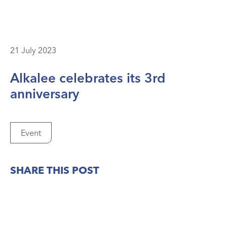
21 July 2023
Alkalee celebrates its 3rd
anniversary
Event
SHARE THIS POST