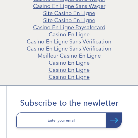
Casino En Ligne Sans Wager
Site Casino En Ligne
Site Casino En Ligne
Casino En Ligne Paysafecard
Casino En Ligne
Casino En Ligne Sans Vérification
Casino En Ligne Sans Vérification
Meilleur Casino En Ligne
Casino En Ligne
Casino En Ligne
Casino En Ligne
Subscribe to the newletter