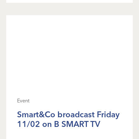
Event
Smart&Co broadcast Friday
11/02 on B SMART TV