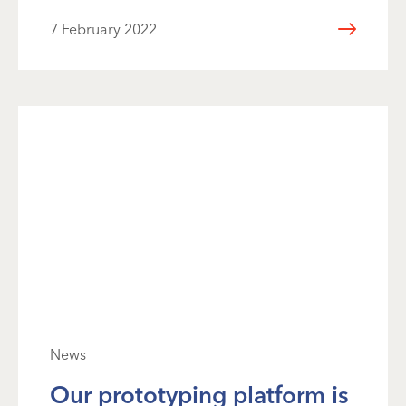
7 February 2022
News
Our prototyping platform is