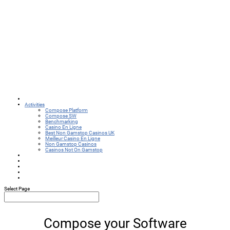
Home
Activities
Compose Platform
Compose SW
Benchmarking
Casino En Ligne
Best Non Gamstop Casinos UK
Meilleur Casino En Ligne
Non Gamstop Casinos
Casinos Not On Gamstop
Team
Technology
Resources
Jobs
Cookies Policy (UE)
Select Page
Compose your Software