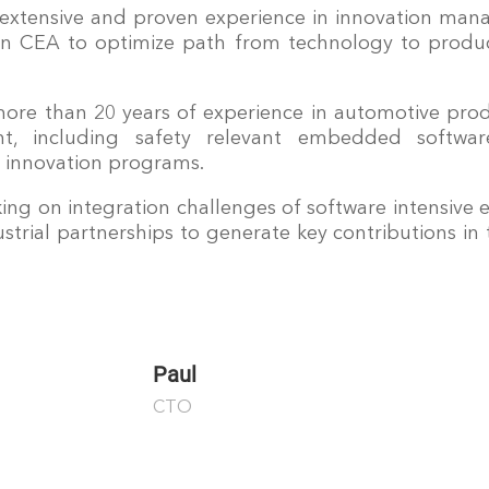
 extensive and proven experience in innovation man
n CEA to optimize path from technology to prod
h more than 20 years of experience in automotive pr
t, including safety relevant embedded softwar
c innovation programs.
king on integration challenges of software intensiv
rial partnerships to generate key contributions in t
Paul
CTO