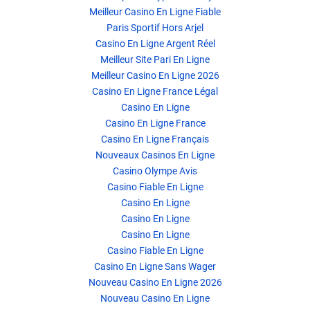
Meilleur Casino En Ligne Fiable
Paris Sportif Hors Arjel
Casino En Ligne Argent Réel
Meilleur Site Pari En Ligne
Meilleur Casino En Ligne 2026
Casino En Ligne France Légal
Casino En Ligne
Casino En Ligne France
Casino En Ligne Français
Nouveaux Casinos En Ligne
Casino Olympe Avis
Casino Fiable En Ligne
Casino En Ligne
Casino En Ligne
Casino En Ligne
Casino Fiable En Ligne
Casino En Ligne Sans Wager
Nouveau Casino En Ligne 2026
Nouveau Casino En Ligne