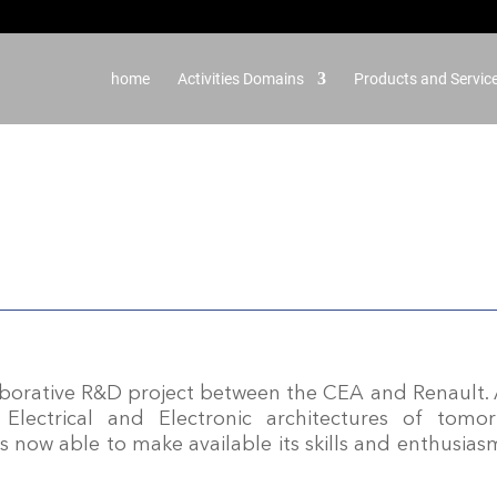
home
Activities Domains
Products and Servic
laborative R&D project between the CEA and Renault.
e Electrical and Electronic architectures of tomo
is now able to make available its skills and enthusia