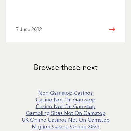
7 June 2022
Browse these next
Non Gamstop Casinos
Casino Not On Gamstop
Casino Not On Gamstop
Gambling Sites Not On Gamstop
UK Online Casinos Not On Gamstop
Migliori Casino Online 2025