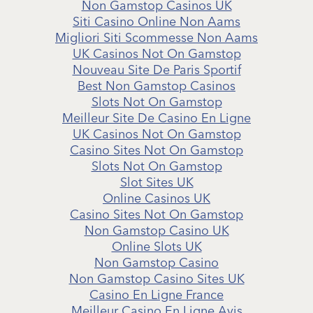
Non Gamstop Casinos UK
Siti Casino Online Non Aams
Migliori Siti Scommesse Non Aams
UK Casinos Not On Gamstop
Nouveau Site De Paris Sportif
Best Non Gamstop Casinos
Slots Not On Gamstop
Meilleur Site De Casino En Ligne
UK Casinos Not On Gamstop
Casino Sites Not On Gamstop
Slots Not On Gamstop
Slot Sites UK
Online Casinos UK
Casino Sites Not On Gamstop
Non Gamstop Casino UK
Online Slots UK
Non Gamstop Casino
Non Gamstop Casino Sites UK
Casino En Ligne France
Meilleur Casino En Ligne Avis