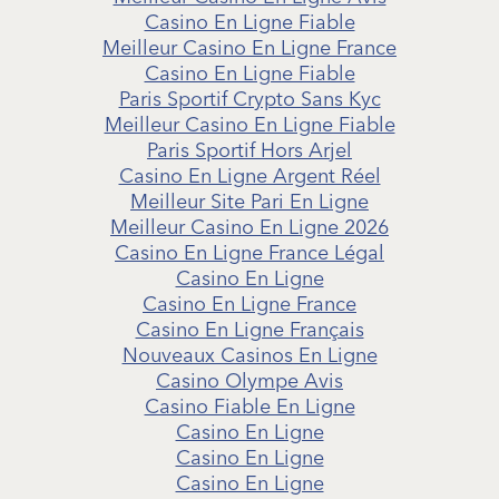
Casino En Ligne Fiable
Meilleur Casino En Ligne France
Casino En Ligne Fiable
Paris Sportif Crypto Sans Kyc
Meilleur Casino En Ligne Fiable
Paris Sportif Hors Arjel
Casino En Ligne Argent Réel
Meilleur Site Pari En Ligne
Meilleur Casino En Ligne 2026
Casino En Ligne France Légal
Casino En Ligne
Casino En Ligne France
Casino En Ligne Français
Nouveaux Casinos En Ligne
Casino Olympe Avis
Casino Fiable En Ligne
Casino En Ligne
Casino En Ligne
Casino En Ligne