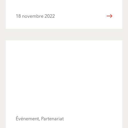
18 novembre 2022
Événement, Partenariat