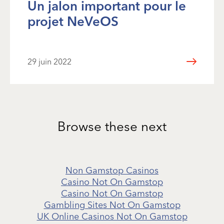
Un jalon important pour le
projet NeVeOS
29 juin 2022
Browse these next
Non Gamstop Casinos
Casino Not On Gamstop
Casino Not On Gamstop
Gambling Sites Not On Gamstop
UK Online Casinos Not On Gamstop