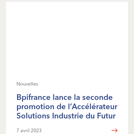
Nouvelles
Bpifrance lance la seconde
promotion de l’Accélérateur
Solutions Industrie du Futur
7 avril 2023