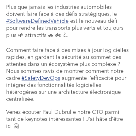
Plus que jamais les industries automobiles
doivent faire face à des défis stratégiques, le
#SoftwareDefinedVehicle
est le nouveau défi
pour rendre les transports plus verts et toujours
plus 🌱 attractifs 🚗 🚲 🛴
Comment faire face à des mises à jour logicielles
rapides, en gardant la sécurité au sommet des
attentes dans un écosystème plus complexe ?
Nous sommes ravis de montrer comment notre
cadre
#SafetyDevOps
augmente l’efficacité pour
intégrer des fonctionnalités logicielles
hétérogènes sur une architecture électronique
centralisée.
Venez écouter Paul Dubrulle notre CTO parmi
tant de keynotes intéressantes ! J’ai hâte d’être
ici 🤗