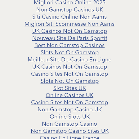
Migliori Casino Online 2025
Non Gamstop Casinos UK
Siti Casino Online Non Aams
Migliori Siti Scommesse Non Aams
UK Casinos Not On Gamstop
Nouveau Site De Paris Sportif
Best Non Gamstop Casinos
Slots Not On Gamstop
Meilleur Site De Casino En Ligne
UK Casinos Not On Gamstop
Casino Sites Not On Gamstop
Slots Not On Gamstop
Slot Sites UK
Online Casinos UK
Casino Sites Not On Gamstop
Non Gamstop Casino UK
Online Slots UK
Non Gamstop Casino
Non Gamstop Casino Sites UK
Casino En Ligne France