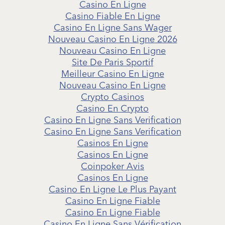
Casino En Ligne
Casino Fiable En Ligne
Casino En Ligne Sans Wager
Nouveau Casino En Ligne 2026
Nouveau Casino En Ligne
Site De Paris Sportif
Meilleur Casino En Ligne
Nouveau Casino En Ligne
Crypto Casinos
Casino En Crypto
Casino En Ligne Sans Verification
Casino En Ligne Sans Verification
Casinos En Ligne
Casinos En Ligne
Coinpoker Avis
Casinos En Ligne
Casino En Ligne Le Plus Payant
Casino En Ligne Fiable
Casino En Ligne Fiable
Casino En Ligne Sans Vérification