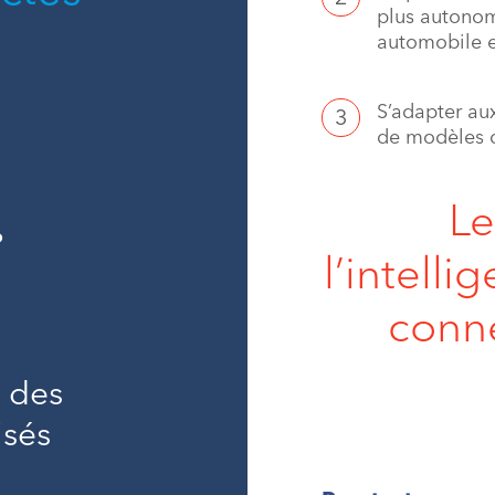
plus autonom
automobile e
S’adapter au
de modèles d
Le
%
l’intellig
conne
t des
isés