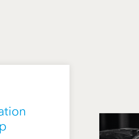
ation
up