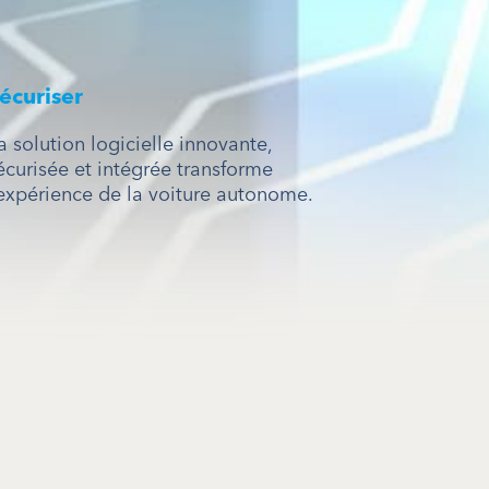
écuriser
a solution logicielle innovante,
écurisée et intégrée transforme
’expérience de la voiture autonome.