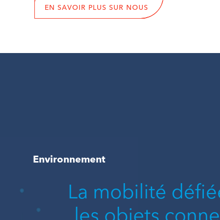
EN SAVOIR PLUS SUR NOUS
Environnement
La mobilité défié
les objets conne