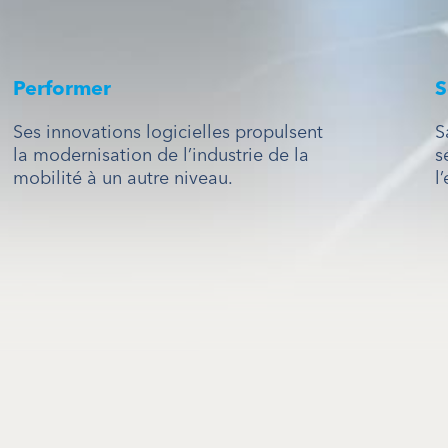
Performer
S
Ses innovations logicielles propulsent
S
la modernisation de l’industrie de la
s
mobilité à un autre niveau.
l