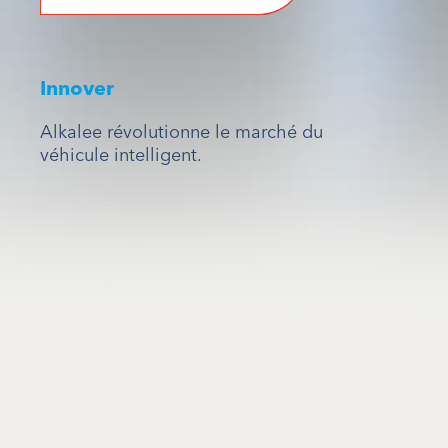
Innover
Alkalee révolutionne le marché du
véhicule intelligent.