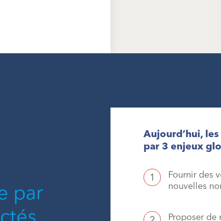
Aujourd’hui, les
par 3 enjeux gl
Fournir des 
e par
nouvelles no
ctés
Proposer de 