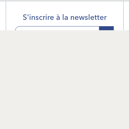
S'inscrire à la newsletter
Parlons ensemble
Contact@alkalee.fr
+33 (0)1.73.23.69.75
Alkalee
3 Bd Thomas Gobert,