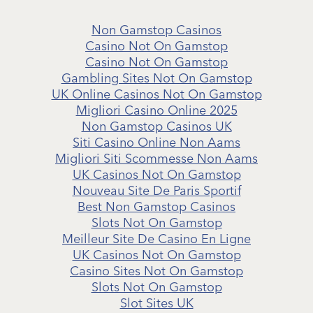
Non Gamstop Casinos
Casino Not On Gamstop
Casino Not On Gamstop
Gambling Sites Not On Gamstop
UK Online Casinos Not On Gamstop
Migliori Casino Online 2025
Non Gamstop Casinos UK
Siti Casino Online Non Aams
Migliori Siti Scommesse Non Aams
UK Casinos Not On Gamstop
Nouveau Site De Paris Sportif
Best Non Gamstop Casinos
Slots Not On Gamstop
Meilleur Site De Casino En Ligne
UK Casinos Not On Gamstop
Casino Sites Not On Gamstop
Slots Not On Gamstop
Slot Sites UK