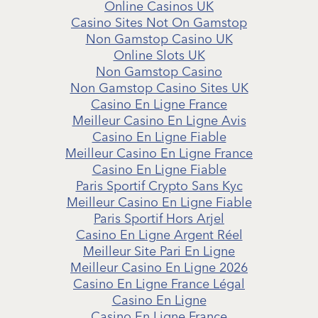
Online Casinos UK
Casino Sites Not On Gamstop
Non Gamstop Casino UK
Online Slots UK
Non Gamstop Casino
Non Gamstop Casino Sites UK
Casino En Ligne France
Meilleur Casino En Ligne Avis
Casino En Ligne Fiable
Meilleur Casino En Ligne France
Casino En Ligne Fiable
Paris Sportif Crypto Sans Kyc
Meilleur Casino En Ligne Fiable
Paris Sportif Hors Arjel
Casino En Ligne Argent Réel
Meilleur Site Pari En Ligne
Meilleur Casino En Ligne 2026
Casino En Ligne France Légal
Casino En Ligne
Casino En Ligne France