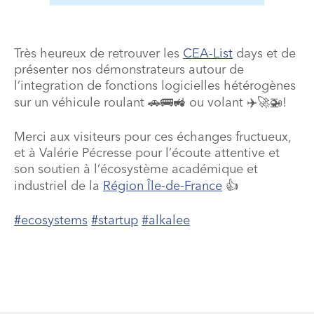
Très heureux de retrouver les
CEA-List
days et de
présenter nos démonstrateurs autour de
l’integration de fonctions logicielles hétérogènes
sur un véhicule roulant 🚗🚌🚜 ou volant ✈️🚀🚁!
Merci aux visiteurs pour ces échanges fructueux,
et à Valérie Pécresse pour l’écoute attentive et
son soutien à l’écosystème académique et
industriel de la
Région Île-de-France
👍
#ecosystems
#startup
#alkalee