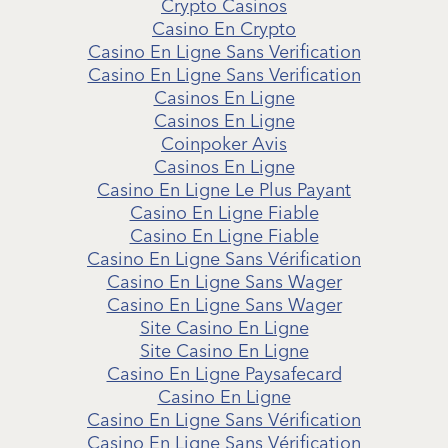
Crypto Casinos
Casino En Crypto
Casino En Ligne Sans Verification
Casino En Ligne Sans Verification
Casinos En Ligne
Casinos En Ligne
Coinpoker Avis
Casinos En Ligne
Casino En Ligne Le Plus Payant
Casino En Ligne Fiable
Casino En Ligne Fiable
Casino En Ligne Sans Vérification
Casino En Ligne Sans Wager
Casino En Ligne Sans Wager
Site Casino En Ligne
Site Casino En Ligne
Casino En Ligne Paysafecard
Casino En Ligne
Casino En Ligne Sans Vérification
Casino En Ligne Sans Vérification