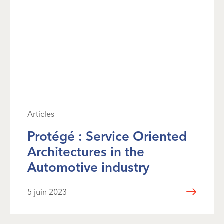
Articles
Protégé : Service Oriented
Architectures in the
Automotive industry
5 juin 2023