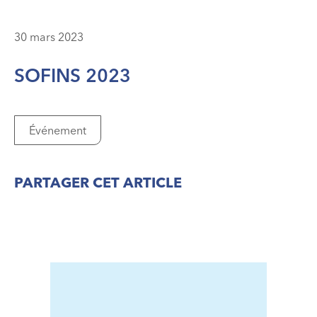
30 mars 2023
SOFINS 2023
Événement
PARTAGER CET ARTICLE