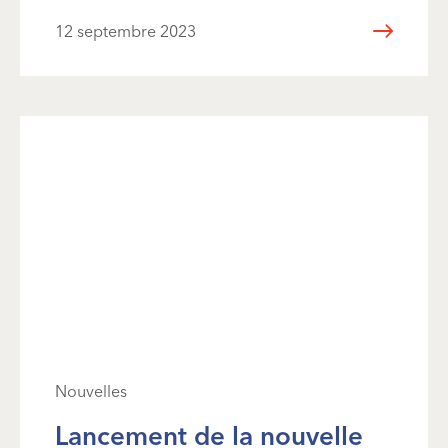
12 septembre 2023
Nouvelles
Lancement de la nouvelle