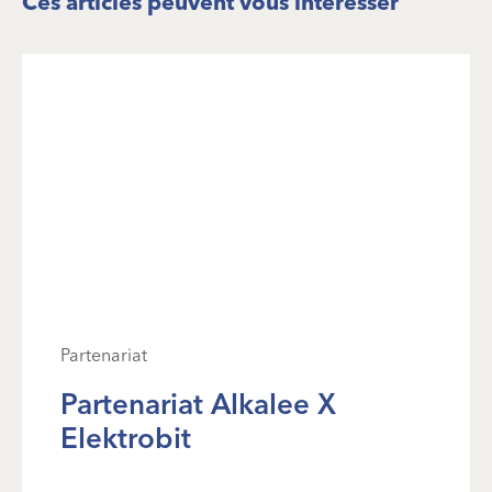
Ces articles peuvent vous intéresser
Partenariat
Partenariat Alkalee X
Elektrobit