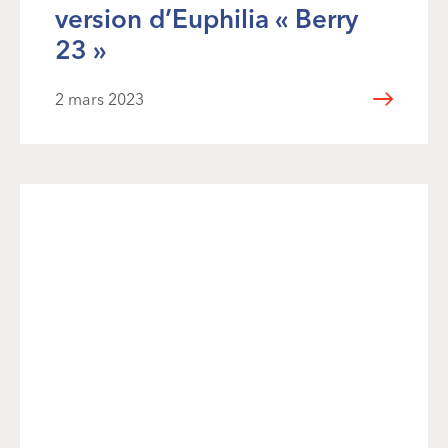
version d’Euphilia « Berry
23 »
2 mars 2023