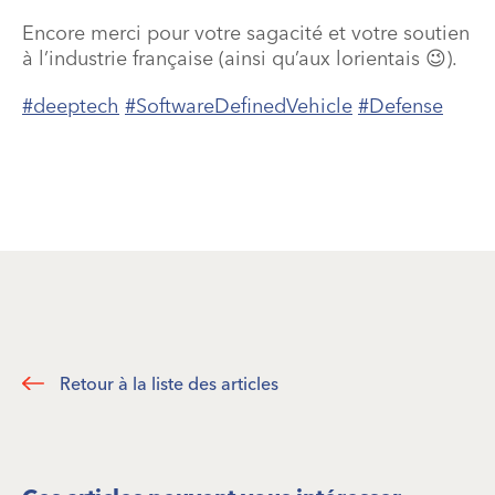
Encore merci pour votre sagacité et votre soutien
à l’industrie française (ainsi qu’aux lorientais 😉).
#deeptech
#SoftwareDefinedVehicle
#Defense
Retour à la liste des articles