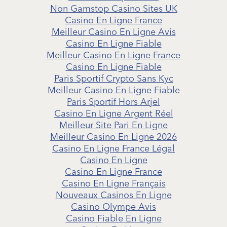
Non Gamstop Casino Sites UK
Casino En Ligne France
Meilleur Casino En Ligne Avis
Casino En Ligne Fiable
Meilleur Casino En Ligne France
Casino En Ligne Fiable
Paris Sportif Crypto Sans Kyc
Meilleur Casino En Ligne Fiable
Paris Sportif Hors Arjel
Casino En Ligne Argent Réel
Meilleur Site Pari En Ligne
Meilleur Casino En Ligne 2026
Casino En Ligne France Légal
Casino En Ligne
Casino En Ligne France
Casino En Ligne Français
Nouveaux Casinos En Ligne
Casino Olympe Avis
Casino Fiable En Ligne