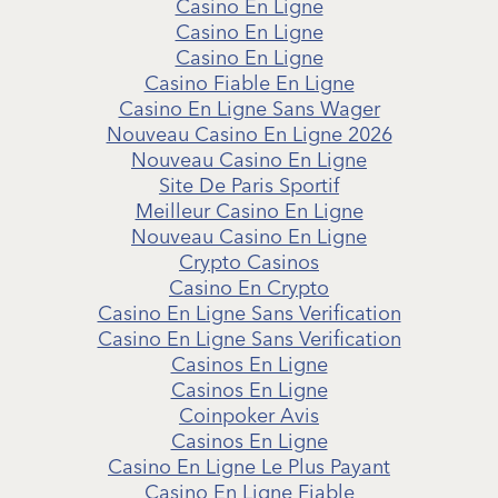
Casino En Ligne
Casino En Ligne
Casino En Ligne
Casino Fiable En Ligne
Casino En Ligne Sans Wager
Nouveau Casino En Ligne 2026
Nouveau Casino En Ligne
Site De Paris Sportif
Meilleur Casino En Ligne
Nouveau Casino En Ligne
Crypto Casinos
Casino En Crypto
Casino En Ligne Sans Verification
Casino En Ligne Sans Verification
Casinos En Ligne
Casinos En Ligne
Coinpoker Avis
Casinos En Ligne
Casino En Ligne Le Plus Payant
Casino En Ligne Fiable