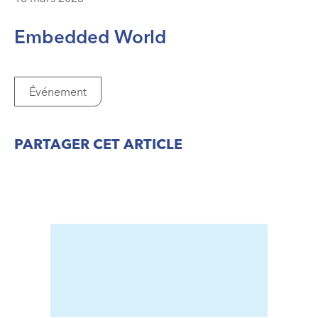
Embedded World
Événement
PARTAGER CET ARTICLE