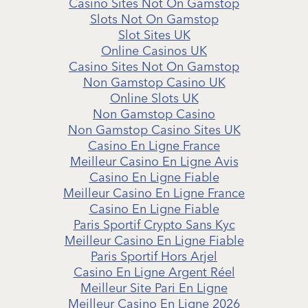
Casino Sites Not On Gamstop
Slots Not On Gamstop
Slot Sites UK
Online Casinos UK
Casino Sites Not On Gamstop
Non Gamstop Casino UK
Online Slots UK
Non Gamstop Casino
Non Gamstop Casino Sites UK
Casino En Ligne France
Meilleur Casino En Ligne Avis
Casino En Ligne Fiable
Meilleur Casino En Ligne France
Casino En Ligne Fiable
Paris Sportif Crypto Sans Kyc
Meilleur Casino En Ligne Fiable
Paris Sportif Hors Arjel
Casino En Ligne Argent Réel
Meilleur Site Pari En Ligne
Meilleur Casino En Ligne 2026