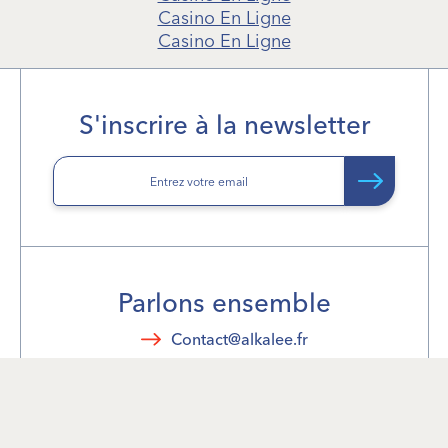
Casino En Ligne
Casino En Ligne
S'inscrire à la newsletter
Parlons ensemble
Contact@alkalee.fr
+33 (0)1.73.23.69.75