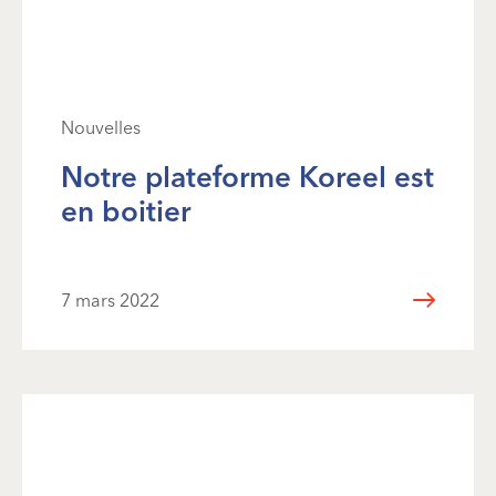
Nouvelles
Notre plateforme Koreel est
en boitier
7 mars 2022