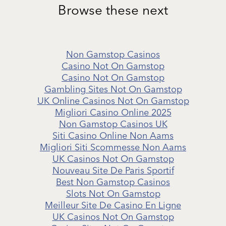
Browse these next
Non Gamstop Casinos
Casino Not On Gamstop
Casino Not On Gamstop
Gambling Sites Not On Gamstop
UK Online Casinos Not On Gamstop
Migliori Casino Online 2025
Non Gamstop Casinos UK
Siti Casino Online Non Aams
Migliori Siti Scommesse Non Aams
UK Casinos Not On Gamstop
Nouveau Site De Paris Sportif
Best Non Gamstop Casinos
Slots Not On Gamstop
Meilleur Site De Casino En Ligne
UK Casinos Not On Gamstop