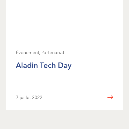
Événement, Partenariat
Aladin Tech Day
7 juillet 2022