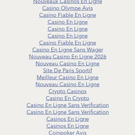
Nouveaux Casinos En Ligne
Casino Olympe Avis
Casino Fiable En Ligne
Casino En Ligne
Casino En Ligne
Casino En Ligne
Casino Fiable En Ligne
Casino En Ligne Sans Wager
Nouveau Casino En Ligne 2026
Nouveau Casino En Ligne
Site De Paris Sportif
Meilleur Casino En Ligne
Nouveau Casino En Ligne
Crypto Casinos
Casino En Crypto
Casino En Ligne Sans Verification
Casino En Ligne Sans Verification
Casinos En Ligne
Casinos En Ligne
Coinpoker Avis