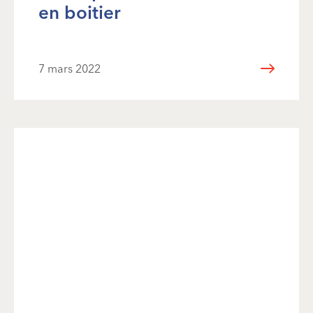
en boitier
7 mars 2022