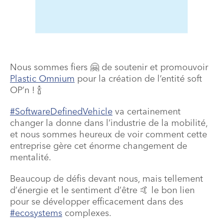
Nous sommes fiers 🤗 de soutenir et promouvoir
Plastic Omnium
pour la création de l’entité soft
OP’n ! 🍾
#SoftwareDefinedVehicle
va certainement
changer la donne dans l’industrie de la mobilité,
et nous sommes heureux de voir comment cette
entreprise gère cet énorme changement de
mentalité.
Beaucoup de défis devant nous, mais tellement
d’énergie et le sentiment d’être 🤙 le bon lien
pour se développer efficacement dans des
#ecosystems
complexes.